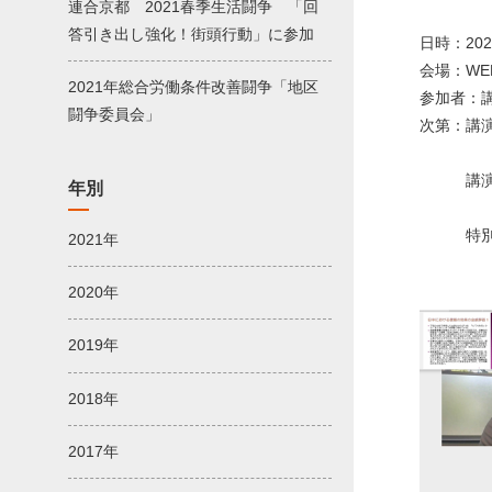
連合京都 2021春季生活闘争 「回
答引き出し強化！街頭行動」に参加
日時：20
会場：W
2021年総合労働条件改善闘争「地区
参加者：講
闘争委員会」
次第：講
大阪府
講演Ⅱ
年別
電機連
特別講
2021年
電機連
2020年
2019年
2018年
2017年