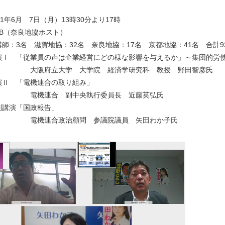
21年6月 7日（月）13時30分より17時
EB（奈良地協ホスト）
師：3名 滋賀地協：32名 奈良地協：17名 京都地協：41名 合計9
演Ⅰ 「従業員の声は企業経営にどの様な影響を与えるか」～集団的労
立大学 大学院 経済学研究科 教授 野田智彦氏
 「電機連合の取り組み」
合 副中央執行委員長 近藤英弘氏
演「国政報告」
合政治顧問 参議院議員 矢田わか子氏