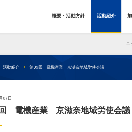
概要・活動方針
活動紹介
加
ニ
活動紹介
第39回 電機産業 京滋奈地域労使会議
6月07日
9回 電機産業 京滋奈地域労使会議