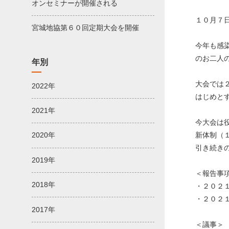
オンセミナーが開催される
１０月７
宮城地協第６０回定期大会を開催
今年も感
のお二人
年別
大会では
2022年
はじめと
2021年
今大会は
新体制（
2020年
引き続き
2019年
＜報告事
2018年
・２０２
・２０２
2017年
＜議事＞