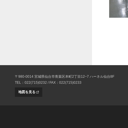
〒980-0014 宮城県仙台市青葉区本町2丁目12−7 ハーネル仙台8F
TEL：022(715)0232 / FAX：022(715)0233
地図を見る