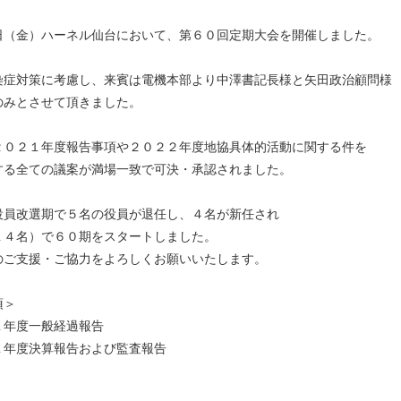
日（金）ハーネル仙台において、第６０回定期大会を開催しました。
染症対策に考慮し、来賓は電機本部より中澤書記長様と矢田政治顧問様
のみとさせて頂きました。
２０２１年度報告事項や２０２２年度地協具体的活動に関する件を
する全ての議案が満場一致で可決・承認されました。
役員改選期で５名の役員が退任し、４名が新任され
１４名）で６０期をスタートしました。
のご支援・ご協力をよろしくお願いいたします。
項＞
１年度一般経過報告
１年度決算報告および監査報告